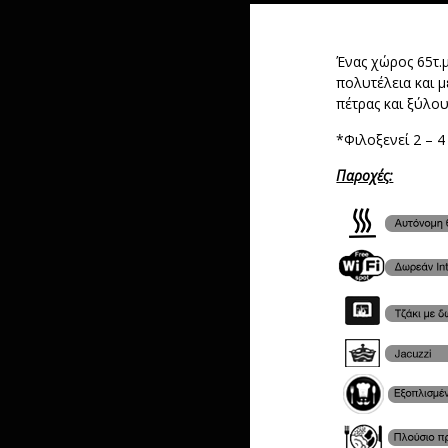
Ένας χώρος 65τ.μ
πολυτέλεια και μ
πέτρας και ξύλου
*Φιλοξενεί 2 – 4
Παροχές
: