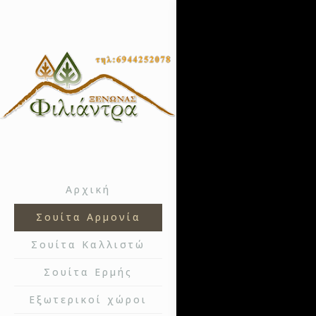
Αρχική
Σουίτα Αρμονία
Σουίτα Καλλιστώ
Σουίτα Ερμής
Εξωτερικοί χώροι