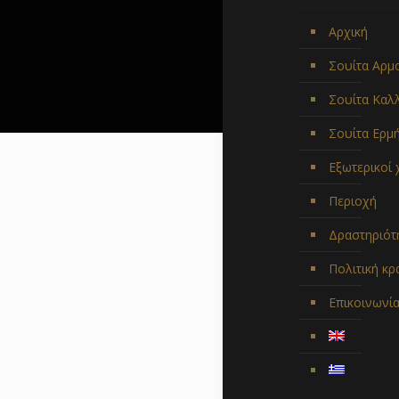
Αρχική
Σουίτα Αρμ
Σουίτα Καλ
Σουίτα Ερμ
Εξωτερικοί
Περιοχή
Δραστηριότ
Πολιτική κ
Επικοινωνί