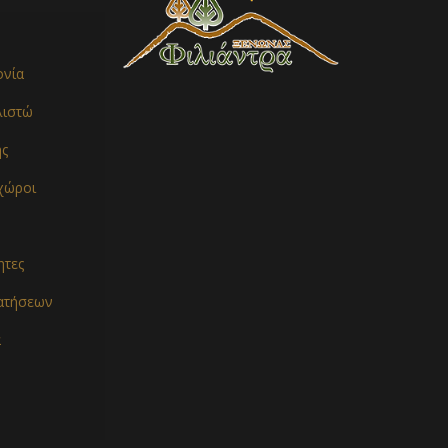
ονία
λιστώ
ής
 χώροι
ητες
ρατήσεων
α